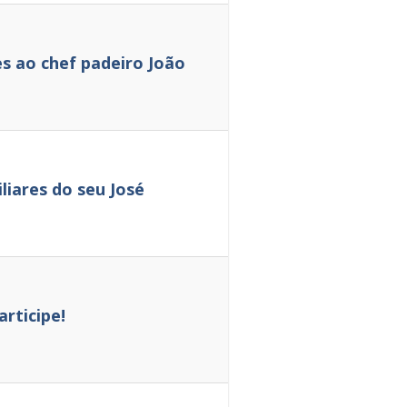
 ao chef padeiro João
iares do seu José
rticipe!