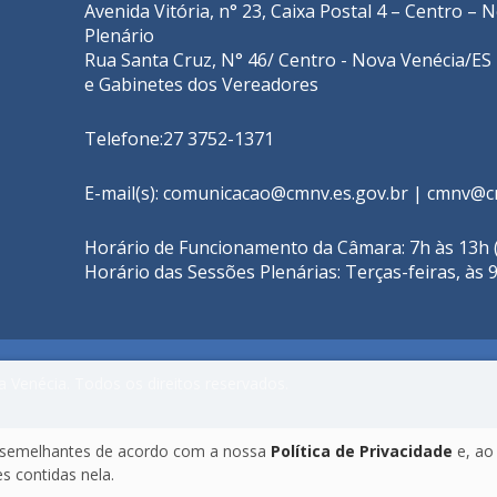
Avenida Vitória, n° 23, Caixa Postal 4 – Centro –
Plenário
Rua Santa Cruz, N° 46/ Centro - Nova Venécia/ES 
e Gabinetes dos Vereadores
Telefone:27 3752-1371
E-mail(s): comunicacao@cmnv.es.gov.br | cmnv@c
Horário de Funcionamento da Câmara: 7h às 13h (
Horário das Sessões Plenárias: Terças-feiras, às 
 Venécia. Todos os direitos reservados.
as semelhantes de acordo com a nossa
Política de Privacidade
e, ao
 contidas nela.