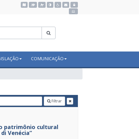
Acessar o mapa do site
GISLAÇÃO
COMUNICAÇÃO
Filtrar
 patrimônio cultural
 di Venécia”