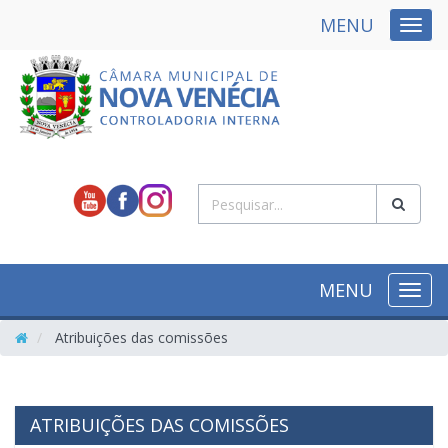
MENU
NAVE
MENU
NAVE
Atribuições das comissões
ATRIBUIÇÕES DAS COMISSÕES