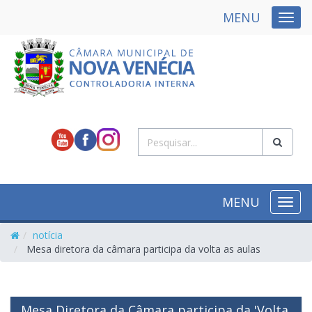
MENU
NAVE
MENU
NAVE
notícia
Mesa diretora da câmara participa da volta as aulas
Mesa Diretora da Câmara participa da 'Volta