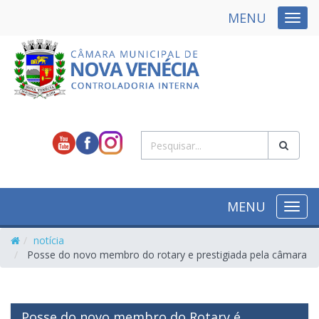
MENU
NAVE
MENU
NAVE
notícia
Posse do novo membro do rotary e prestigiada pela câmara
Posse do novo membro do Rotary é