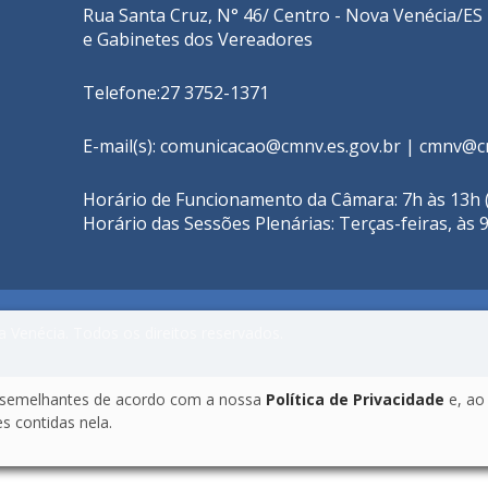
Rua Santa Cruz, N° 46/ Centro - Nova Venécia/ES 
e Gabinetes dos Vereadores
Telefone:27 3752-1371
E-mail(s):
comunicacao@cmnv.es.gov.br
|
cmnv@cm
Horário de Funcionamento da Câmara: 7h às 13h (
Horário das Sessões Plenárias: Terças-feiras, às 
 Venécia. Todos os direitos reservados.
as semelhantes de acordo com a nossa
Política de Privacidade
e, ao
 contidas nela.