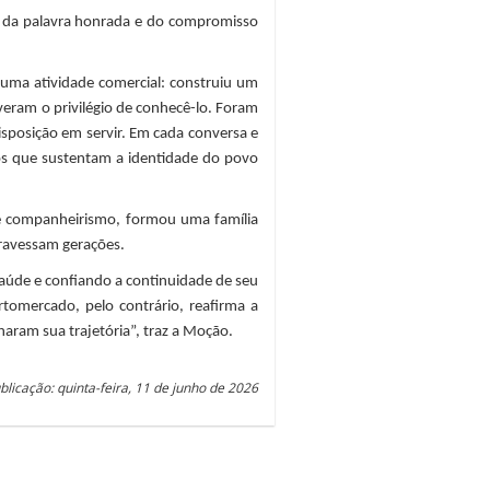
, da palavra honrada e do compromisso
uma atividade comercial: construiu um
veram o privilégio de conhecê-lo. Foram
isposição em servir. Em cada conversa e
os que sustentam a identidade do povo
 e companheirismo, formou uma família
travessam gerações.
aúde e confiando a continuidade de seu
rtomercado, pelo contrário, reafirma a
ram sua trajetória”, traz a Moção.
blicação: quinta-feira, 11 de junho de 2026