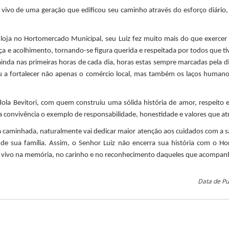
 vivo de uma geração que edificou seu caminho através do esforço diário
loja no Hortomercado Municipal, seu Luiz fez muito mais do que exercer 
a e acolhimento, tornando-se figura querida e respeitada por todos que ti
ainda nas primeiras horas de cada dia, horas estas sempre marcadas pela d
dou a fortalecer não apenas o comércio local, mas também os laços human
dola Bevitori, com quem construiu uma sólida história de amor, respeito
ua convivência o exemplo de responsabilidade, honestidade e valores que a
a caminhada, naturalmente vai dedicar maior atenção aos cuidados com a s
 de sua família. Assim, o Senhor Luiz não encerra sua história com o Ho
vivo na memória, no carinho e no reconhecimento daqueles que acompanha
Data de Pu