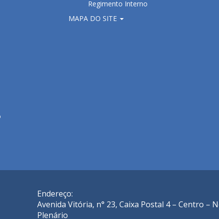
Regimento Interno
MAPA DO SITE
o
Endereço:
Avenida Vitória, n° 23, Caixa Postal 4 – Centro –
Plenário