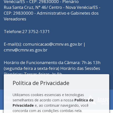
Venécia/ES – CEP: 29830000 - Plenário
Rua Santa Cruz, N° 46/ Centro - Nova Venécia/ES -
CEP: 29830000 - Administrativo e Gabinetes dos
Vereadores
Telefone:27 3752-1371
E-mail(s):
comunicacao@cmnv.es.gov.br
|
cmnv@cmnv.es.gov.br
Horário de Funcionamento da Câmara: 7h às 13h
(segunda-feira a sexta-feira) Horário das Sessões
Plenárias: Terças-feiras, às 9h
Política de Privacidade
Utilizamos cookies essenciais e tecnologias
Copyright © Câmara Municipal de Nova
semelhantes de acordo com a nossa
Política de
Venécia. Todos os direitos reservados.
Privacidade
e, ao continuar navegando, você
concorda com as condições contidas nela.