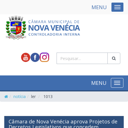
MENU
NAVE
MENU
NAVE
notícia
ler
1013
Câmara de Nova Venécia aprova Projetos de
Decretos Legislativos que concedem