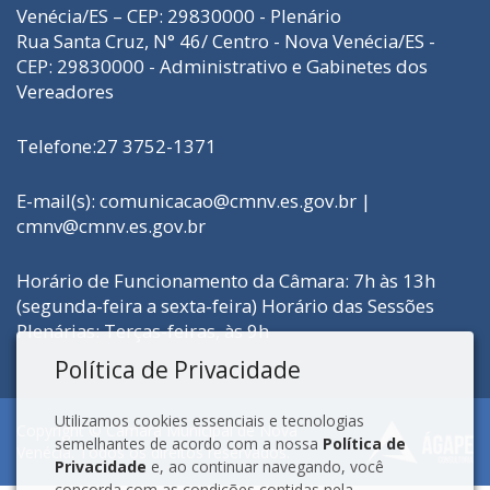
Venécia/ES – CEP: 29830000 - Plenário
Rua Santa Cruz, N° 46/ Centro - Nova Venécia/ES -
CEP: 29830000 - Administrativo e Gabinetes dos
Vereadores
Telefone:27 3752-1371
E-mail(s): comunicacao@cmnv.es.gov.br |
cmnv@cmnv.es.gov.br
Horário de Funcionamento da Câmara: 7h às 13h
(segunda-feira a sexta-feira) Horário das Sessões
Plenárias: Terças-feiras, às 9h
Política de Privacidade
Utilizamos cookies essenciais e tecnologias
Copyright © Câmara Municipal de Nova
semelhantes de acordo com a nossa
Política de
Venécia. Todos os direitos reservados.
Privacidade
e, ao continuar navegando, você
concorda com as condições contidas nela.