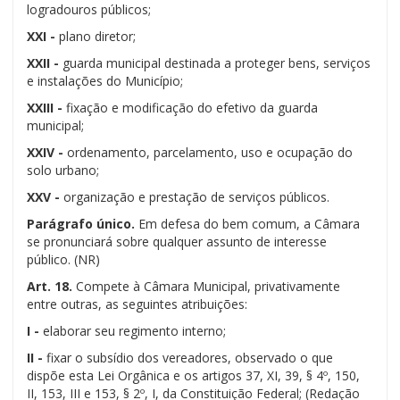
logradouros públicos;
XXI -
plano diretor;
XXII -
guarda municipal destinada a proteger bens, serviços
e instalações do Município;
XXIII -
fixação e modificação do efetivo da guarda
municipal;
XXIV -
ordenamento, parcelamento, uso e ocupação do
solo urbano;
XXV -
organização e prestação de serviços públicos.
Parágrafo único.
Em defesa do bem comum, a Câmara
se pronunciará sobre qualquer assunto de interesse
público. (NR)
Art. 18.
Compete à Câmara Municipal, privativamente
entre outras, as seguintes atribuições:
I -
elaborar seu regimento interno;
II -
fixar o subsídio dos vereadores, observado o que
dispõe esta Lei Orgânica e os artigos 37, XI, 39, § 4º, 150,
II, 153, III e 153, § 2º, I, da Constituição Federal; (Redação