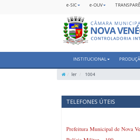
e-SIC
e-OUV
TRANSPARÊ
INSTITUCIONAL
PRODUÇÃO
ler
1004
TELEFONES ÚTEIS
Prefeitura Municipal de Nova V
Polícia Militar – 190