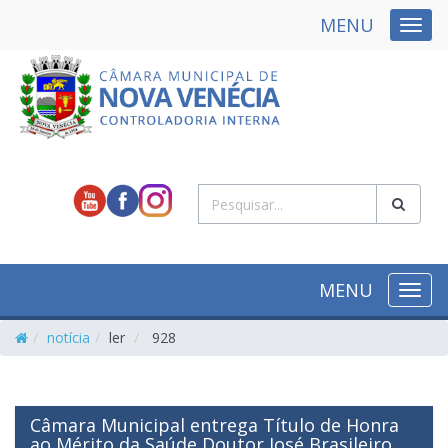
MENU
NAVE
MENU
NAVE
notícia
ler
928
Câmara Municipal entrega Título de Honra
ao Mérito da Saúde Doutor José Brasileiro