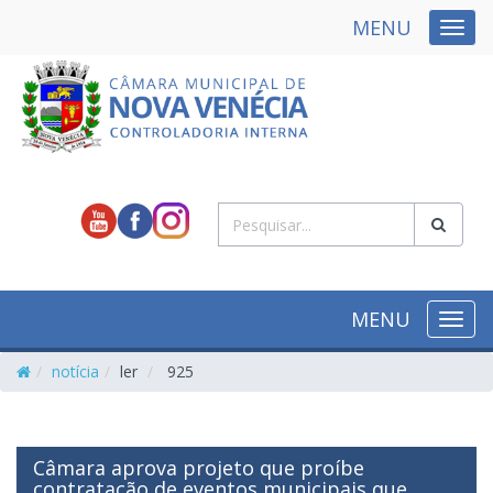
MENU
NAVE
MENU
NAVE
notícia
ler
925
Câmara aprova projeto que proíbe
contratação de eventos municipais que