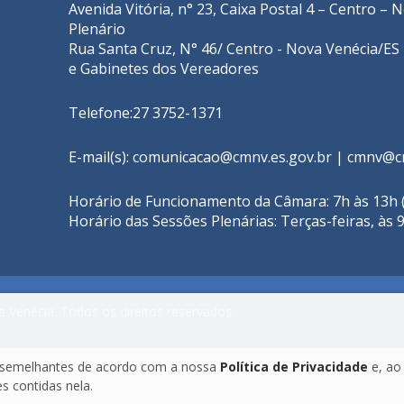
Avenida Vitória, n° 23, Caixa Postal 4 – Centro –
Plenário
Rua Santa Cruz, N° 46/ Centro - Nova Venécia/ES 
e Gabinetes dos Vereadores
Telefone:27 3752-1371
E-mail(s): comunicacao@cmnv.es.gov.br | cmnv@c
Horário de Funcionamento da Câmara: 7h às 13h (
Horário das Sessões Plenárias: Terças-feiras, às 
 Venécia. Todos os direitos reservados.
as semelhantes de acordo com a nossa
Política de Privacidade
e, ao
 contidas nela.